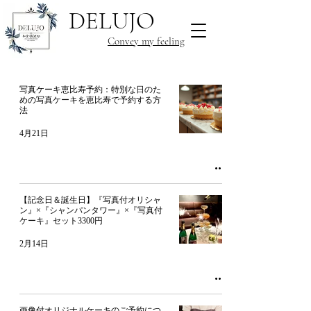
DELUJO
Convey my
feeling
写真ケーキ恵比寿予約：特別な日のた
めの写真ケーキを恵比寿で予約する方
法
4月21日
【記念日＆誕生日】『写真付オリシャ
ン』×『シャンパンタワー』×『写真付
ケーキ』セット3300円
2月14日
画像付オリジナルケーキのご予約につ